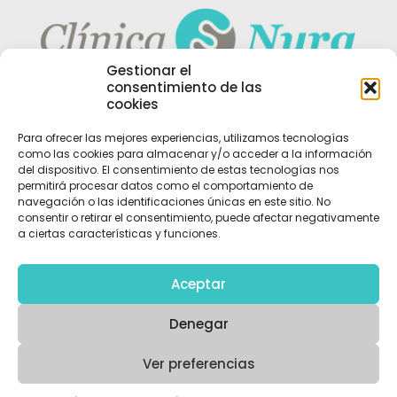
Gestionar el
consentimiento de las
Pide tu cita
cookies
Para ofrecer las mejores experiencias, utilizamos tecnologías
como las cookies para almacenar y/o acceder a la información
del dispositivo. El consentimiento de estas tecnologías nos
+34 971 141 101
permitirá procesar datos como el comportamiento de
navegación o las identificaciones únicas en este sitio. No
consentir o retirar el consentimiento, puede afectar negativamente
a ciertas características y funciones.
Aceptar
Denegar
© 2026 clinicanura.com | Todos los derechos
reservados
Web diseñada por
Aragón Marketing
Ver preferencias